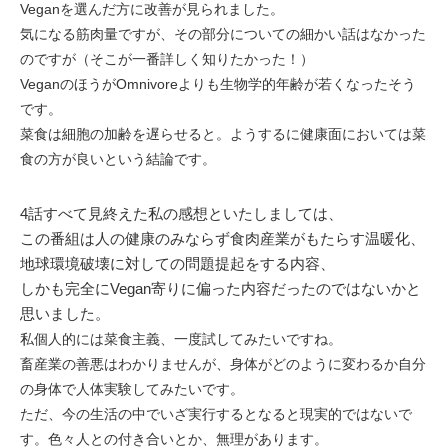
Veganを選んだ方に改善が見られました。
気になる筋肉量ですが、その部分についての細かい話はなかった
のですが（そこが一番詳しく知りたかった！）
Veganのほうが
Omnivoreよりも生物学的年齢が若くなったそう
です。
菜食は細胞の加齢を遅らせると。ようするに健康面においては菜
食の方が良いという結論です。
4話すべて見終えた私の感想といたしましては、
この番組は人の健康のみならず食肉産業がもたらす温暖化、
地球環境破壊に対しての問題提起をする内容、
しかも完全にVegan寄りに偏った内容だったのではないかと
思いました。
私個人的には菜食主義、一度試してみたいですね。
畜産業の善悪はわかりませんが、
身体がどのように変わるか自分
の身体で人体実験してみたいです。
ただ、今の生活の中でいざ実行するとなると現実的ではないで
す。色々人との付き合いとか、無理があります。