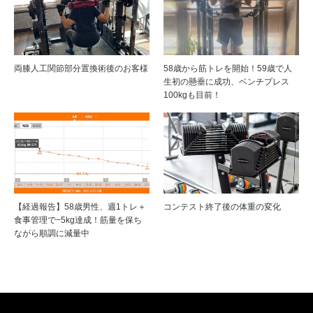
両膝人工関節部分置換術後のお客様
58歳から筋トレを開始！59歳で人
生初の懸垂に成功、ベンチプレス
100kgも目前！
【経過報告】58歳男性、週1トレ＋
コンテスト終了後の体重の変化
食事管理で−5kg達成！筋量を保ち
ながら順調に減量中