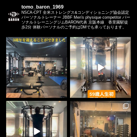
tomo_baron_1969
NSCA-CPT
全米ストレングス&コンディショニング協会認定
パーソナルトレーナー
JBBF Men's physique competitor
パー
ソナルトレーニングジムBARON代表
京阪本線 香里園駅徒
歩2分
体験パーソナルのご予約はDMでも承っております。