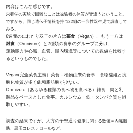
内容はこんな感じです。
栄養学の実験で困難なことは被験者の体質が皆違うということ。
ですから、同じ遺伝子情報を持つ22組の一卵性双生児で調査して
みる。
8週間のにわたり双子の片方は
菜食
（Vegan）、もう一方は
雑食
（Omnivore）と2種類の食事のグループに分け、
運動能力や心臓、血管、腸内環境等についての数値を比較す
るというものでした。
Vegan(完全菜食主義）菜食－植物由来の食事 食物繊維と抗
酸化物質が多く飽和脂肪酸が少ない。
Omnivore（あらゆる種類の食べ物を食べる）雑食－肉と乳
製品をベースとした食事。カルシウム・鉄・タンパク質を摂
取しやすい。
調査の結果ですが、大方の予想通り
健康に関する数値＝内臓脂
肪、悪玉コレステロールなど、